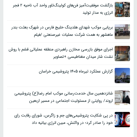
بازگشت موفقیت‌آمیز فن‌های کولینگ‌تاور واحد آب ناحیه ۲ فجر
انرژی به مدار تولید
برپایی موکب شهدای هلدینگ خلیج فارس در شهرک بعثت بندر
ماهشهر به همت شرکت عملیات غیرصنعتی /فیلم
اجرای موفق بازرسی مخازن راهبردی منطقه عملیاتی قشم با روش
نشت شار میدان مغناطیسی +تصاویر
گزارش عملکرد تیرماه ۱۴۰۵ پتروشیمی خراسان
شانزدهمین سال خدمت‌رسانی موکب امام رضا(ع) پتروشیمی
اروند/ روایتی از مسئولیت اجتماعی در مسیر اربعین
در پی شکایت پتروشیمی‌های جم و زاگرس، شورای رقابت رای
خود را صادر کرد؛ در واکنش، مبین انرژی بیانیه داد